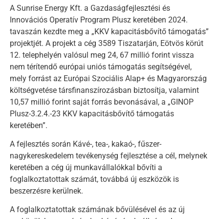
A Sunrise Energy Kft. a Gazdaságfejlesztési és
Innovációs Operatív Program Plusz keretében 2024.
tavaszán kezdte meg a „KKV kapacitásbővítő támogatás”
projektjét. A projekt a cég 3589 Tiszatarján, Eötvös körút
12. telephelyén valósul meg 24, 67 millió forint vissza
nem térítendő európai uniós támogatás segítségével,
mely forrást az Európai Szociális Alap+ és Magyarország
költségvetése társfinanszírozásban biztosítja, valamint
10,57 millió forint saját forrás bevonásával, a „GINOP
Plusz-3.2.4.-23 KKV kapacitásbővítő támogatás
keretében”.
A fejlesztés során Kávé-, tea-, kakaó-, fűszer-
nagykereskedelem tevékenység fejlesztése a cél, melynek
keretében a cég új munkavállalókkal bővíti a
foglalkoztatottak számát, továbbá új eszközök is
beszerzésre kerülnek.
A foglalkoztatottak számának bővülésével és az új