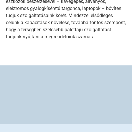
eszközök beszerzésével – kávégépek, állványok,
elektromos gyalogkíséretű targonca, laptopok – bővíteni
tudjuk szolgáltatásaink körét. Mindezzel elsődleges
célunk a kapacitások növelése, továbbá fontos szempont,
hogy a térségben szélesebb palettájú szolgáltatást
tudjunk nyújtani a megrendelőink számára.