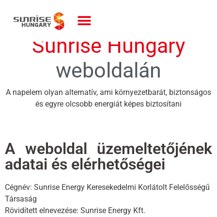
Üdvözöljük
S
u
n
r
i
s
e
H
u
n
g
a
r
y
weboldalán
A napelem olyan alternatív, ami környezetbarát, biztonságos
és egyre olcsobb energiát képes biztosítani
A weboldal üzemeltetőjének
adatai és elérhetőségei
Cégnév: Sunrise Energy Keresekedelmi Korlátolt Felelősségű
Társaság
Rövidített elnevezése: Sunrise Energy Kft.