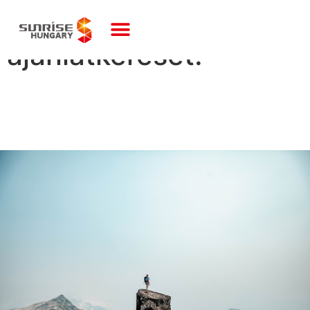
Köszönjük
ajánlatkérését!