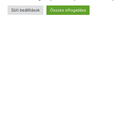
Süti beállítások
Összes elfogadása
Sunrise Energy Kft.
6723 Szeged, Vajda utca 3. II. em. 9.
Napelem nagykereskedelem
+36 30 151 8593
info@sunriseenergy.hu
Kávé nagykereskedelem