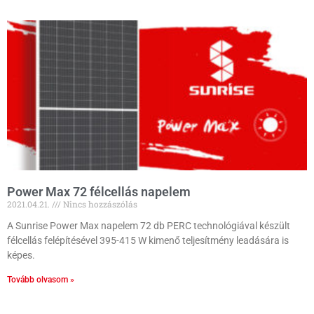
Power Max 72 félcellás napelem
2021.04.21.
Nincs hozzászólás
A Sunrise Power Max napelem 72 db PERC technológiával készült
félcellás felépítésével 395-415 W kimenő teljesítmény leadására is
képes.
Tovább olvasom »