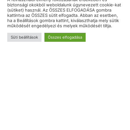
biztonsági okokból weboldalunk úgynevezett cookie-kat
(sütiket) használ. Az ÖSSZES ELFOGADÁSA gombra
kattintva az ÖSSZES sütit elfogadta. Abban az esetben,
ha a Beállítások gombra kattint, kiválaszthatja mely sütik
működését engedélyezi és melyek működését tiltja.
Süti beállítások
Összes elfogadása